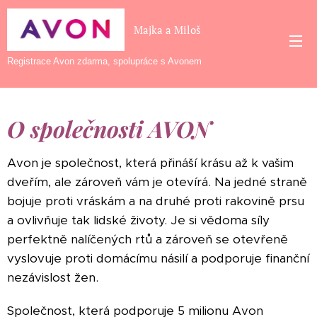
Majka a Miloš
Registrace Avon zdarma, spolupráce s Avonem
O společnosti AVON
Avon je společnost, která přináší krásu až k vašim
dveřím, ale zároveň vám je otevírá. Na jedné straně
bojuje proti vráskám a na druhé proti rakovině prsu
a ovlivňuje tak lidské životy. Je si vědoma síly
perfektně nalíčených rtů a zároveň se otevřeně
vyslovuje proti domácímu násilí a podporuje finanční
nezávislost žen.
Společnost, která podporuje 5 milionu Avon